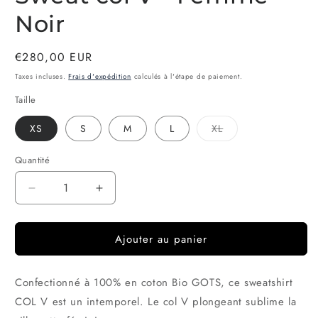
Noir
Prix
€280,00 EUR
habituel
Taxes incluses.
Frais d'expédition
calculés à l'étape de paiement.
Taille
Variante
XS
S
M
L
XL
épuisée
ou
indisponible
Quantité
Quantité
Réduire
Augmenter
la
la
quantité
quantité
Ajouter au panier
de
de
Sweat
Sweat
col
col
Confectionné à 100% en coton Bio GOTS, ce sweatshirt
V
V
-
-
COL V est un intemporel. Le col V plongeant sublime la
Femme
Femme